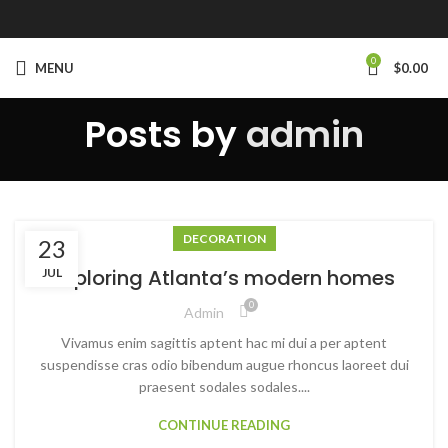
0
MENU
$
0.00
Posts by
admin
DECORATION
23
Exploring Atlanta’s modern homes
JUL
0
Admin
Vivamus enim sagittis aptent hac mi dui a per aptent
suspendisse cras odio bibendum augue rhoncus laoreet dui
praesent sodales sodales....
CONTINUE READING