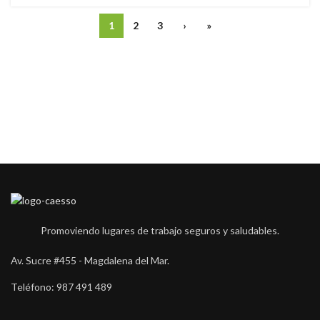
1
2
3
›
»
Promoviendo lugares de trabajo seguros y saludables.
Av. Sucre #455 - Magdalena del Mar.
Teléfono: 987 491 489