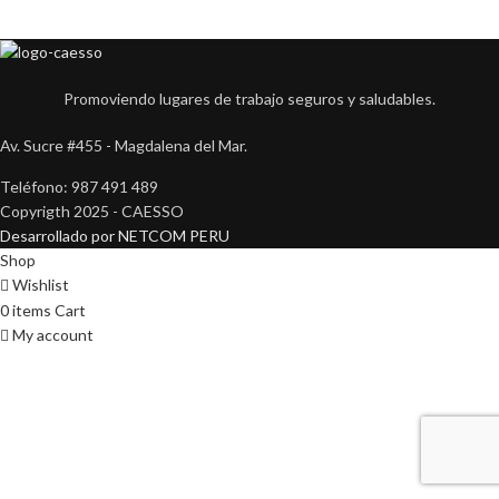
Promoviendo lugares de trabajo seguros y saludables.
Av. Sucre #455 - Magdalena del Mar.
Teléfono: 987 491 489
Copyrigth 2025 - CAESSO
Desarrollado por NETCOM PERU
Shop
Wishlist
0
items
Cart
My account